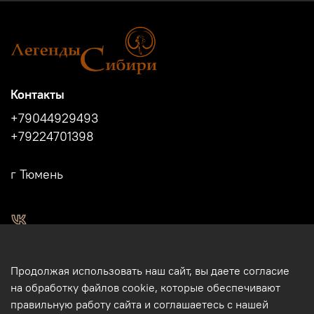
Контакты
+79044929493
+79224701398
г Тюмень
2011 - 2024г.г. "Легенды Сибири" г.Тюмень.
Продолжая использовать наш сайт, вы даете согласие
Магазин подарков и сувениров в Тюмени. Тюменские
на обработку файлов cookie, которые обеспечивают
сувениры. Подарки и сувениры из кости, бивня мамонта в
правильную работу сайта и соглашаетесь с нашей