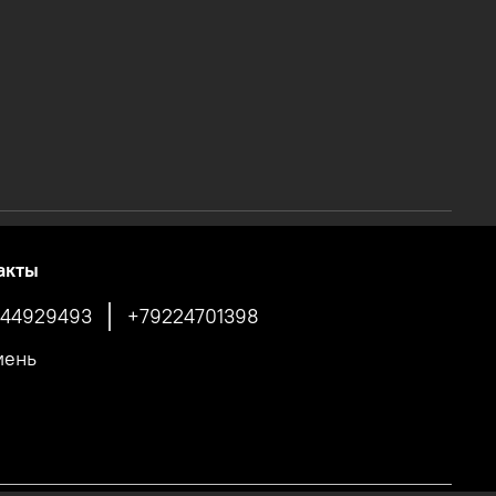
акты
44929493
+79224701398
мень