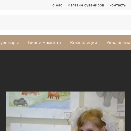
о нас
магазин сувениров
контакты
сувениры
Бивни мамонта
Композиции
Украшения