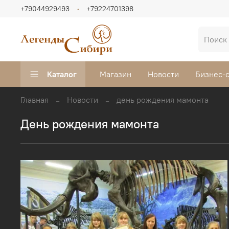
+79044929493
+79224701398
Каталог
Магазин
Новости
Бизнес-
Главная
Новости
день рождения мамонта
день рождения мамонта