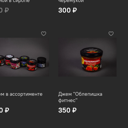
ной в сиропе
черёмухой
0 ₽
300 ₽
м в ассортименте
Джем "Облепишка
фитнес"
0 ₽
350 ₽