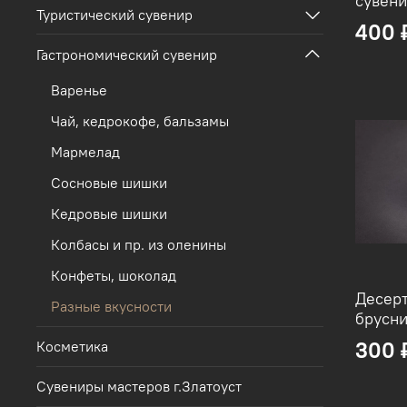
сувени
Туристический сувенир
400 
Гастрономический сувенир
Варенье
Чай, кедрокофе, бальзамы
Мармелад
Сосновые шишки
Кедровые шишки
Колбасы и пр. из оленины
Конфеты, шоколад
Десерт
Разные вкусности
брусн
300 
Косметика
Сувениры мастеров г.Златоуст