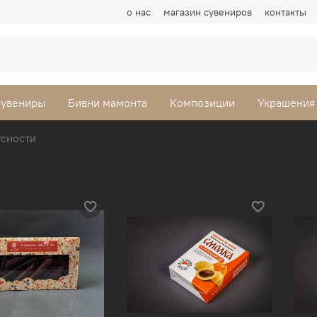
о нас
магазин сувениров
контакты
сувениры
Бивни мамонта
Композиции
Украшения
усности