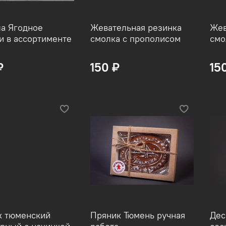
а Ягодное
Жевательная резинка
Жев
и в ассортименте
смолка с прополисом
смо
₽
150 ₽
15
к тюменский
Пряник Тюмень ручная
Дес