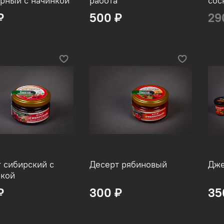
рный с начинкой
работа
сос
₽
500 ₽
29
 сибирский с
Десерт рябиновый
Дже
икой
₽
300 ₽
35