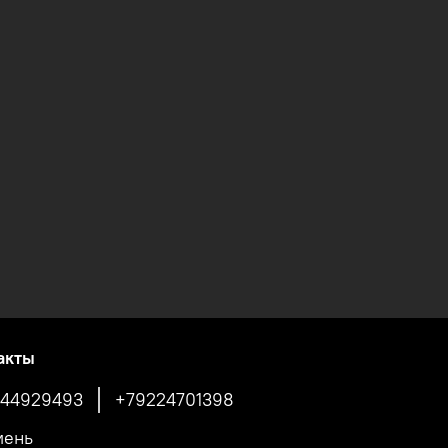
акты
44929493
+79224701398
мень