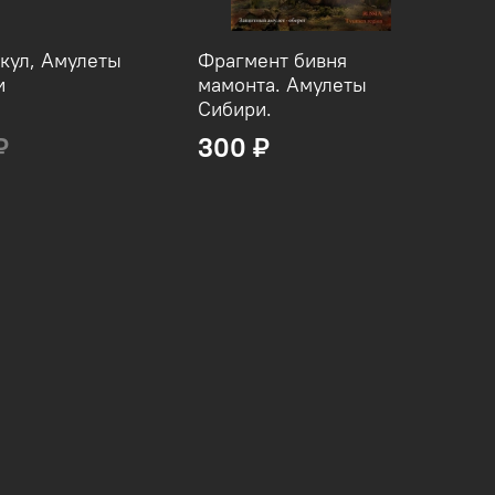
кул, Амулеты
Фрагмент бивня
и
мамонта. Амулеты
Сибири.
₽
300 ₽