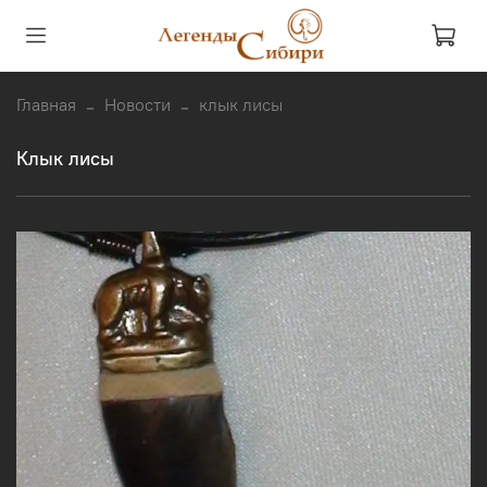
Главная
Новости
клык лисы
клык лисы