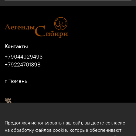
Контакты
+79044929493
+79224701398
г Тюмень
2011 - 2024г.г. "Легенды Сибири" г.Тюмень.
Продолжая использовать наш сайт, вы даете согласие
Магазин подарков и сувениров в Тюмени. Тюменские
на обработку файлов cookie, которые обеспечивают
сувениры. Подарки и сувениры из кости, бивня мамонта в