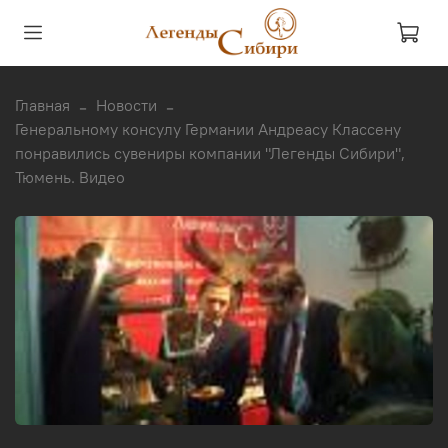
Главная
Новости
Генеральному консулу Германии Андреасу Классену
понравились сувениры компании "Легенды Сибири",
Тюмень. Видео