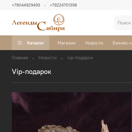
+79044929493
+79224701398
Каталог
Магазин
Новости
Бизнес-
Главная
Новости
vip-подарок
vip-подарок