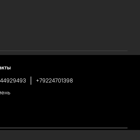
акты
44929493
+79224701398
мень