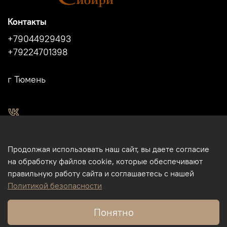
Контакты
+79044929493
+79224701398
г Тюмень
2011 - 2024г.г. "Легенды Сибири" г.Тюмень.
Продолжая использовать наш сайт, вы даете согласие
Магазин подарков и сувениров в Тюмени. Тюменские
на обработку файлов cookie, которые обеспечивают
сувениры. Подарки и сувениры из кости, бивня мамонта в
правильную работу сайта и соглашаетесь с нашей
Тюмени. Бизнес-сувениры. Корпоративные подарки.
Политикой безопасности
Туристические сувениры. Интернет-магазин. Использование
фотографий, размещенных на данном сайте, на других
Понятно
ресурсах и пр., без разрешения правообладателя - ИП
Михайлов М.Ю., - запрещено.