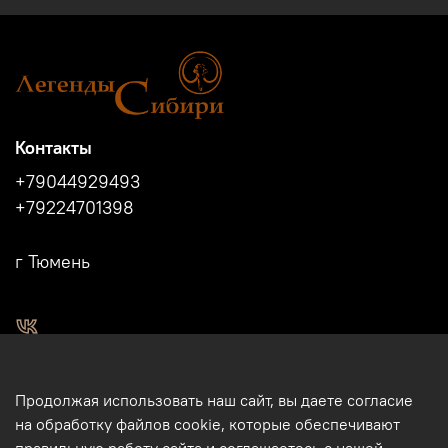
Контакты
+79044929493
+79224701398
г Тюмень
2011 - 2024г.г. "Легенды Сибири" г.Тюмень.
Продолжая использовать наш сайт, вы даете согласие
Магазин подарков и сувениров в Тюмени. Тюменские
на обработку файлов cookie, которые обеспечивают
сувениры. Подарки и сувениры из кости, бивня мамонта в