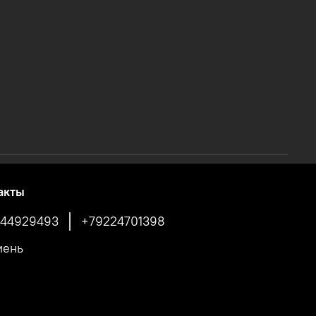
акты
44929493
+79224701398
мень