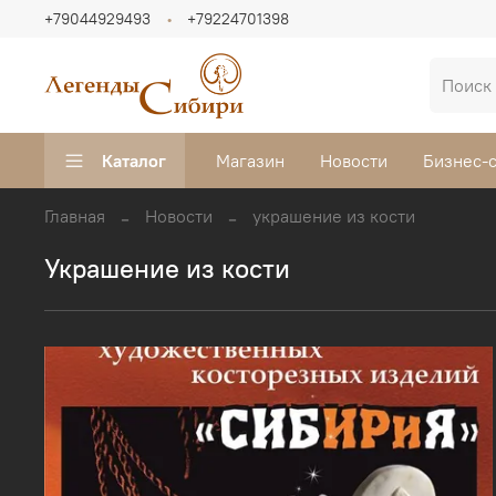
+79044929493
+79224701398
Каталог
Магазин
Новости
Бизнес-
Главная
Новости
украшение из кости
украшение из кости