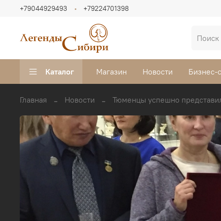
+79044929493
+79224701398
Каталог
Магазин
Новости
Бизнес-
Главная
Новости
Тюменцы успешно представи