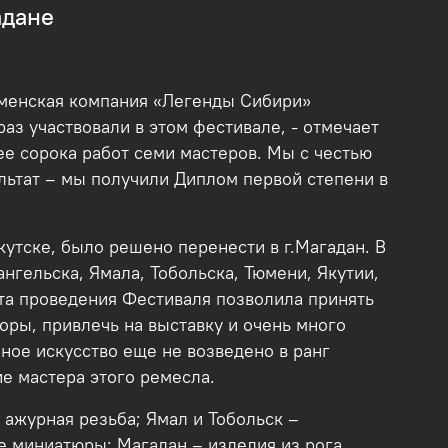
адане
юменская компания «Легенды Сибири»
з участвовали в этом фестивале, - отмечает
е сорока работ семи мастеров. Мы с честью
льтат – мы получили Диплом первой степени в
кутске, было решено перенести в г.Магадан. В
нгельска, Ямала, Тобольска, Тюмени, Якутии,
ста проведения Фестиваля позволила принять
оры, привлечь на выставку и очень много
ное искусство еще не возведено в ранг
ие мастера этого ремесла.
 ажурная резьба; Ямал и Тобольск –
е миниатюры; Магадан – изделия из рога