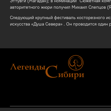
Эттувги (Магадан); в номинации "Сюжетная ком
авторитетного жюри получил Михаил Слепцов (Я
Следующий крупный фестиваль косторезного иску
искусства «Душа Севера» . Он проводится один 