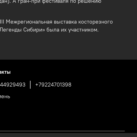
ан). А гран-при фестиваля по решению
III Межрегиональная выставка косторезного
 «Легенды Сибири» была их участником.
акты
44929493
+79224701398
мень