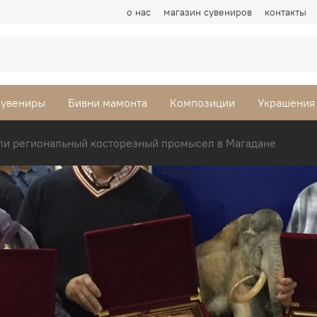
о нас
магазин сувениров
контакты
сувениры
Бивни мамонта
Композиции
Украшения
ли региональный косторезный промысел в Магадане