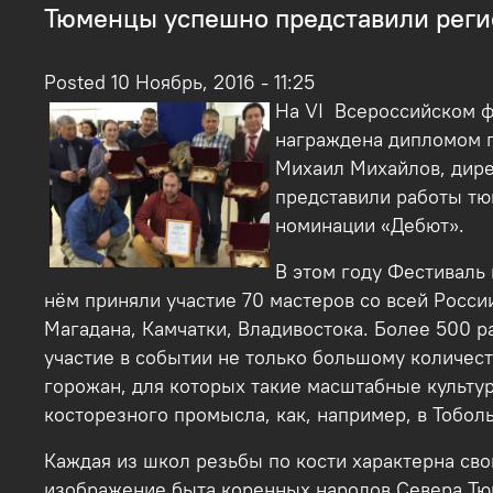
Тюменцы успешно представили реги
Posted 10 Ноябрь, 2016 - 11:25
На VI Всероссийском ф
награждена дипломом п
Михаил Михайлов, дире
представили работы тю
номинации «Дебют».
В этом году Фестиваль 
нём приняли участие 70 мастеров со всей Росси
Магадана, Камчатки, Владивостока. Более 500 р
участие в событии не только большому количест
горожан, для которых такие масштабные культур
косторезного промысла, как, например, в Тобол
Каждая из школ резьбы по кости характерна сво
изображение быта коренных народов Севера Тюм