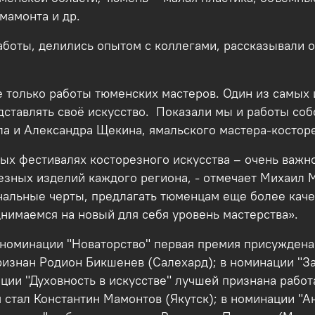
мамонта и др.
аботы, делились опытом с коллегами, рассказывали 
 только работы тюменских мастеров. Один из самых 
дставлять своё искусство. Показали мы и работы со
ла и Александра Щекина, ямальского мастера-костор
ных фестивалях косторезного искусства – очень важ
езных изделий каждого региона, - отмечает Михаил 
нальные черты, предлагать тюменцам еще более каче
днимаемся на новый для себя уровень мастерства».
 номинации "Новаторство" первая премия присуждена
ризнан Родион Бикшенев (Салехард); в номинации "З
ции "Духовность в искусстве" лучшей признана рабо
 стал Константин Мамонтов (Якутск); в номинации "А