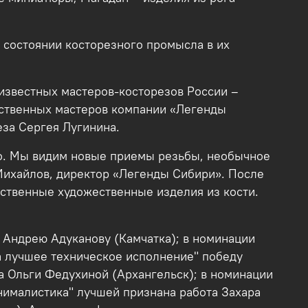
о состоянии косторезного промысла в их
известных мастеров-косторезов России –
бственных мастеров компании «Легенды
еза Сергея Лугинина.
но. Мы видим новые приемы резьбы, необычное
Михайлов, директор «Легенды Сибири». После
ственные художественные изделия из кости.
 Андрею Адуканову (Камчатка); в номинации
а лучшее техническое исполнение" победу
та Ольги Федухиной (Архангельск); в номинации
нималистика" лучшей признана работа Захара