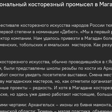
ональный косторезный промысел в Маг
естивале косторезного искусства народов России т
ервой степени в номинации «Дебют». «Мы в первый ра
ктор компании. Нам удалось привезти в Магадан боле
менских, тобольских и ямальских мастеров. Как резу
косторезного искусства, обычно проводившийся в г.Я
и, были представлены школы резьбы по кости из Арха
абот смогли увидеть посетители выставки. Смена ме
ву магаданских мастеров, но, как отметили организат
ные проекты – редкость. И хотя в Магадане косторез
ьске, но здесь уже давно работают настоящие, больш
ими чертами: Архангельск – иконы из бивня мамонта,
енской области; Тюмень – малая пластика, объемны