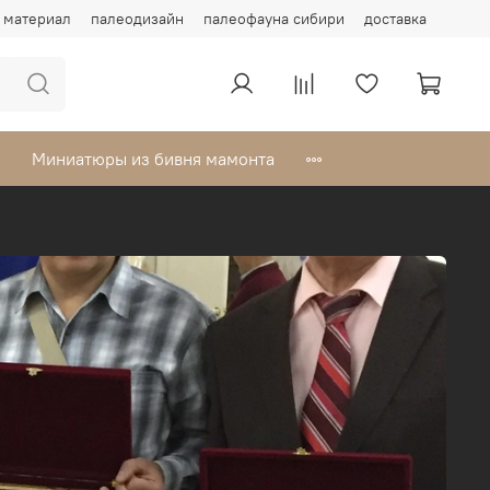
материал
палеодизайн
палеофауна сибири
доставка
Миниатюры из бивня мамонта