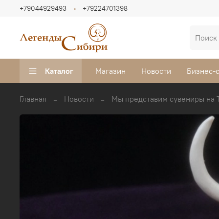
+79044929493
+79224701398
Каталог
Магазин
Новости
Бизнес-
Главная
Новости
Мы представим сувениры на 