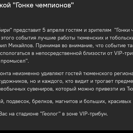
кой "Гонке чемпионов"
ири" представит 5 апреля гостям и зрителям "Гонки 
 этого события лучшие работы тюменских и тобольски
ил Михайлов. Принимая во внимание, что событие та
аспологаться в непосредственной близости от VIP-три
 промысел".
онта неизменно удивляют гостей тюменского регион
художников, но и каждого, кто видит и трогает предм
 необычных сувениров, который можно привезти из Т
, подвесок, брелков, магнитов и больших, красивы
Вас на стадионе "Геолог" в зоне VIP-трибун.