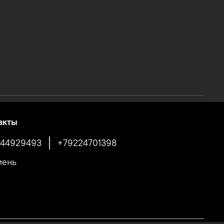
акты
44929493
+79224701398
мень