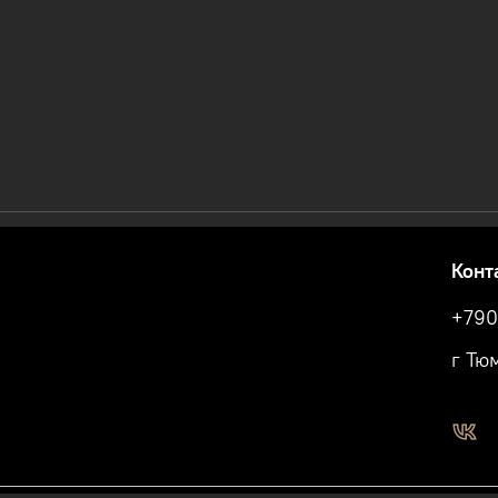
Конт
+790
г Тю