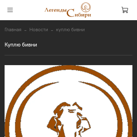
Главная
Новости
куплю бивни
куплю бивни