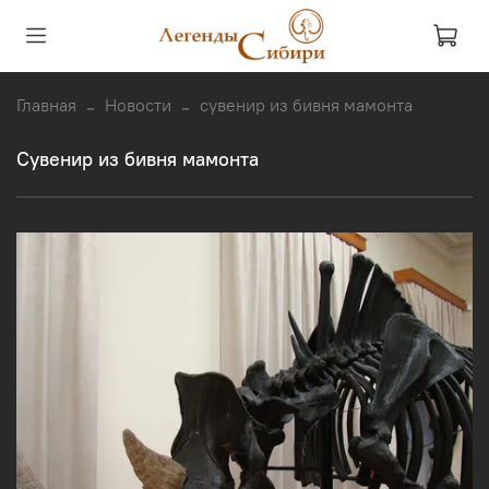
Главная
Новости
сувенир из бивня мамонта
сувенир из бивня мамонта