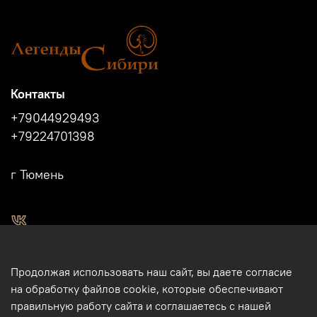
Контакты
+79044929493
+79224701398
г Тюмень
2011 - 2024г.г. "Легенды Сибири" г.Тюмень.
Продолжая использовать наш сайт, вы даете согласие
Магазин подарков и сувениров в Тюмени. Тюменские
на обработку файлов cookie, которые обеспечивают
сувениры. Подарки и сувениры из кости, бивня мамонта в
правильную работу сайта и соглашаетесь с нашей