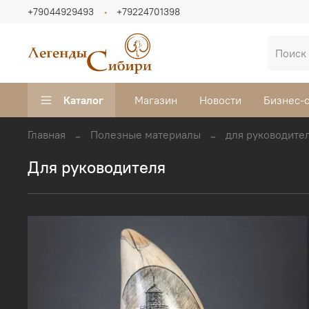
+79044929493
+79224701398
Каталог
Магазин
Новости
Бизнес-
Главная
Полезные материалы
для руководите
для руководителя