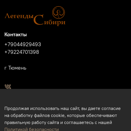
Контакты
+79044929493
+79224701398
г Тюмень
2011 - 2024г.г. "Легенды Сибири" г.Тюмень.
Продолжая использовать наш сайт, вы даете согласие
Магазин подарков и сувениров в Тюмени. Тюменские
на обработку файлов cookie, которые обеспечивают
сувениры. Подарки и сувениры из кости, бивня мамонта в
правильную работу сайта и соглашаетесь с нашей
Тюмени. Бизнес-сувениры. Корпоративные подарки.
Политикой безопасности