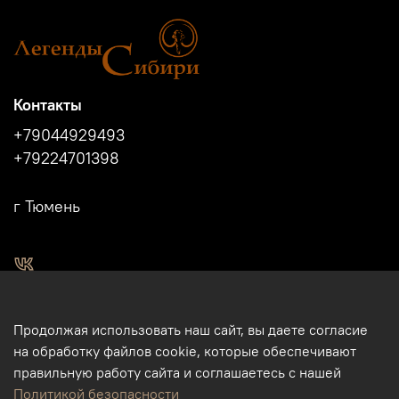
Контакты
+79044929493
+79224701398
г Тюмень
2011 - 2024г.г. "Легенды Сибири" г.Тюмень.
Продолжая использовать наш сайт, вы даете согласие
Магазин подарков и сувениров в Тюмени. Тюменские
на обработку файлов cookie, которые обеспечивают
сувениры. Подарки и сувениры из кости, бивня мамонта в
правильную работу сайта и соглашаетесь с нашей
Тюмени. Бизнес-сувениры. Корпоративные подарки.
Политикой безопасности