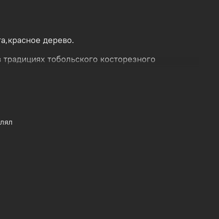
а,красное дерево.
 традициях тобольского косторезного
паемого материала более 10000 лет.
влял