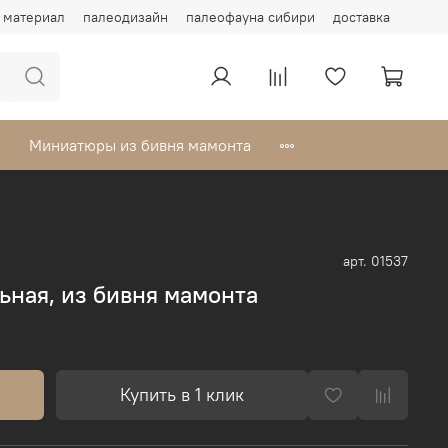
материал
палеодизайн
палеофауна сибири
доставка
Миниатюры из бивня мамонта
арт.
01537
ьная, из бивня мамонта
Купить в 1 клик