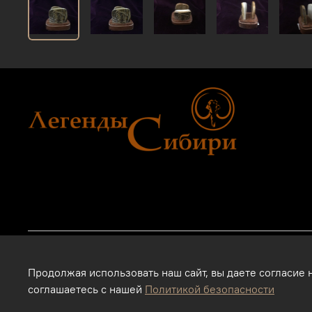
2011 - 2024г.г. "Легенды Сибири" г.Тюмень.
Продолжая использовать наш сайт, вы даете согласие 
Магазин подарков и сувениров в Тюмени. Тюменские сувенир
соглашаетесь с нашей
Политикой безопасности
Интернет-магазин. Использование фотографий, размещенных 