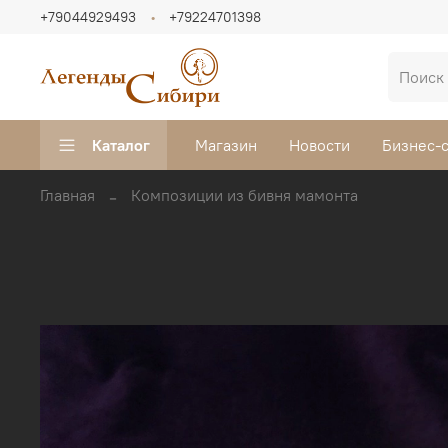
+79044929493
+79224701398
Каталог
Магазин
Новости
Бизнес-
Главная
Композиции из бивня мамонта