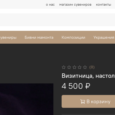
о нас
магазин сувениров
контакты
сувениры
Бивни мамонта
Композиции
Украшения
(0)
Визитница, настол
4 500 ₽
В корзину