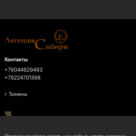
Контакты
+79044929493
+79224701398
г Тюмень
2011 - 2024г.г. "Легенды Сибири" г.Тюмень.