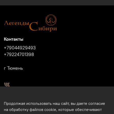
Контакты
+79044929493
+79224701398
г Тюмень
2011 - 2024г.г. "Легенды Сибири" г.Тюмень.
Продолжая использовать наш сайт, вы даете согласие
Магазин подарков и сувениров в Тюмени. Тюменские
на обработку файлов cookie, которые обеспечивают