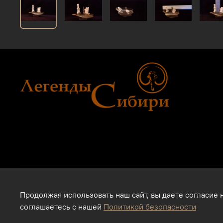
2011 - 2024г.г. "Легенды Сибири" г.Тюмень.
Продолжая использовать наш сайт, вы даете согласие 
Магазин подарков и сувениров в Тюмени. Тюменские сувенир
соглашаетесь с нашей
Политикой безопасности
Интернет-магазин. Использование фотографий, размещенных 