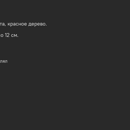
а, красное дерево.
о 12 см.
влял