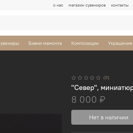
о нас
магазин сувениров
контакты
сувениры
Бивни мамонта
Композиции
Украшения
(0)
"Север", миниатю
8 000 ₽
Нет в наличии