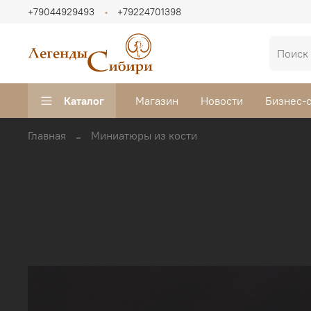
+79044929493
+79224701398
Каталог
Магазин
Новости
Бизнес-
Главная
Миниатюры из кости