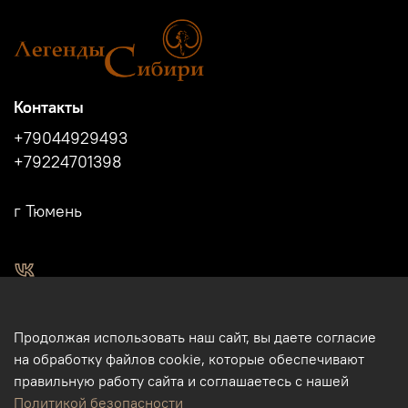
Контакты
+79044929493
+79224701398
г Тюмень
2011 - 2024г.г. "Легенды Сибири" г.Тюмень.
Продолжая использовать наш сайт, вы даете согласие
Магазин подарков и сувениров в Тюмени. Тюменские
на обработку файлов cookie, которые обеспечивают
сувениры. Подарки и сувениры из кости, бивня мамонта в
правильную работу сайта и соглашаетесь с нашей
Тюмени. Бизнес-сувениры. Корпоративные подарки.
Политикой безопасности