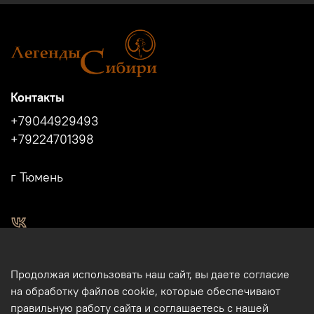
Контакты
+79044929493
+79224701398
г Тюмень
2011 - 2024г.г. "Легенды Сибири" г.Тюмень.
Продолжая использовать наш сайт, вы даете согласие
Магазин подарков и сувениров в Тюмени. Тюменские
на обработку файлов cookie, которые обеспечивают
сувениры. Подарки и сувениры из кости, бивня мамонта в
правильную работу сайта и соглашаетесь с нашей