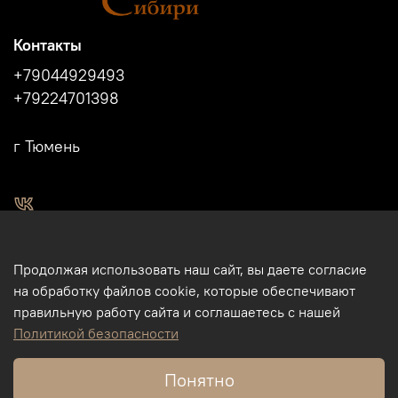
Контакты
+79044929493
+79224701398
г Тюмень
2011 - 2024г.г. "Легенды Сибири" г.Тюмень.
Продолжая использовать наш сайт, вы даете согласие
Магазин подарков и сувениров в Тюмени. Тюменские
на обработку файлов cookie, которые обеспечивают
сувениры. Подарки и сувениры из кости, бивня мамонта в
правильную работу сайта и соглашаетесь с нашей
Тюмени. Бизнес-сувениры. Корпоративные подарки.
Политикой безопасности
Туристические сувениры. Интернет-магазин. Использование
фотографий, размещенных на данном сайте, на других
Понятно
ресурсах и пр., без разрешения правообладателя - ИП