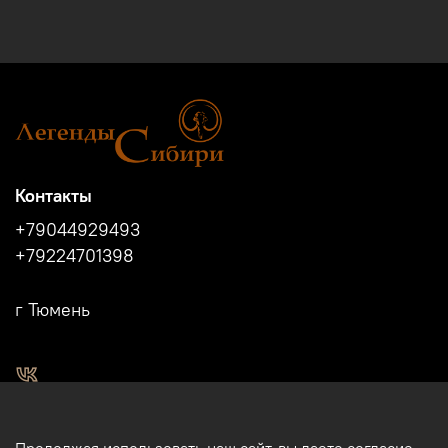
Контакты
+79044929493
+79224701398
г Тюмень
2011 - 2024г.г. "Легенды Сибири" г.Тюмень.