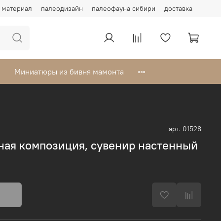
материал
палеодизайн
палеофауна сибири
доставка
Миниатюры из бивня мамонта
арт.
01528
ная композиция, сувенир настенный