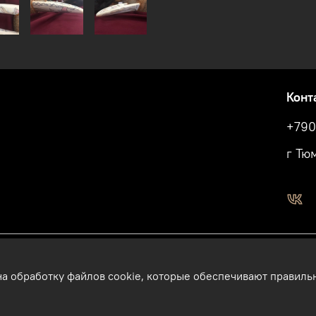
Конт
+790
г Тю
на обработку файлов cookie, которые обеспечивают правиль
ы. Подарки и сувениры из кости, бивня мамонта в Тюмени. Бизнес
на данном сайте, на других ресурсах и пр., без разрешения право