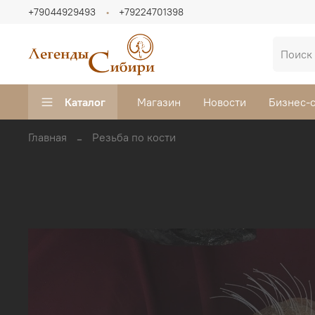
+79044929493
+79224701398
Каталог
Магазин
Новости
Бизнес-
Главная
Резьба по кости