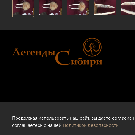
2011 - 2024г.г. "Легенды Сибири" г.Тюмень.
Продолжая использовать наш сайт, вы даете согласие 
Магазин подарков и сувениров в Тюмени. Тюменские сувенир
соглашаетесь с нашей
Политикой безопасности
Интернет-магазин. Использование фотографий, размещенных 