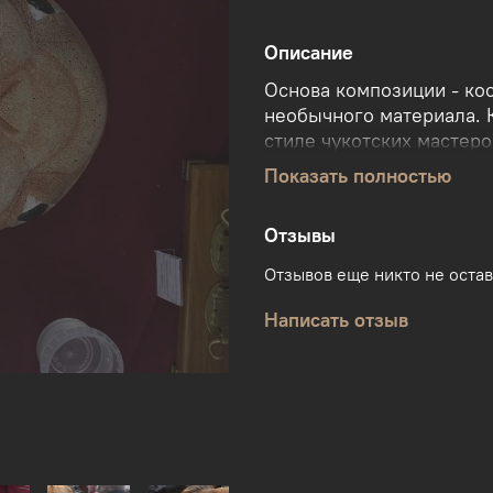
Описание
Основа композиции - кос
необычного материала. 
стиле чукотских мастеро
Показать полностью
Год создания - 2000-е. 
единственном экземпляр
Отзывы
Отзывов еще никто не оста
Написать отзыв