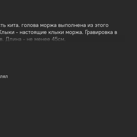
ть кита. голова моржа выполнена из этого
Клыки - настоящие клыки моржа. Гравировка в
в. Длина - не менее 45см.
Из частной коллекции, выполнено в
е.
влял