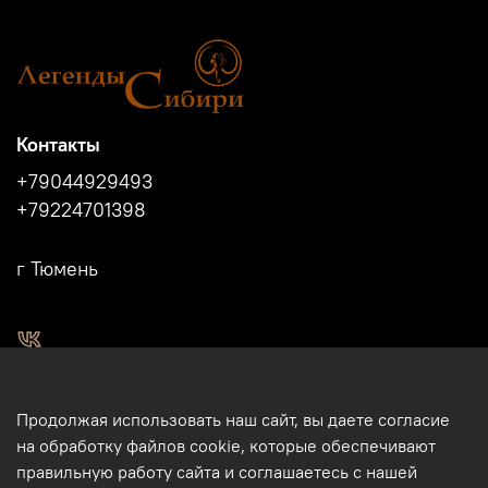
Контакты
+79044929493
+79224701398
г Тюмень
2011 - 2024г.г. "Легенды Сибири" г.Тюмень.
Продолжая использовать наш сайт, вы даете согласие
Магазин подарков и сувениров в Тюмени. Тюменские
на обработку файлов cookie, которые обеспечивают
сувениры. Подарки и сувениры из кости, бивня мамонта в
правильную работу сайта и соглашаетесь с нашей