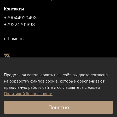
Контакты
+79044929493
+79224701398
г Тюмень
2011 - 2024г.г. "Легенды Сибири" г.Тюмень.
Продолжая использовать наш сайт, вы даете согласие
Магазин подарков и сувениров в Тюмени. Тюменские
на обработку файлов cookie, которые обеспечивают
сувениры. Подарки и сувениры из кости, бивня мамонта в
правильную работу сайта и соглашаетесь с нашей
Тюмени. Бизнес-сувениры. Корпоративные подарки.
Политикой безопасности
Туристические сувениры. Интернет-магазин. Использование
фотографий, размещенных на данном сайте, на других
Понятно
ресурсах и пр., без разрешения правообладателя - ИП
Михайлов М.Ю., - запрещено.