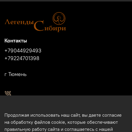
Контакты
+79044929493
+79224701398
г Тюмень
2011 - 2024г.г. "Легенды Сибири" г.Тюмень.
Продолжая использовать наш сайт, вы даете согласие
Магазин подарков и сувениров в Тюмени. Тюменские
на обработку файлов cookie, которые обеспечивают
сувениры. Подарки и сувениры из кости, бивня мамонта в
правильную работу сайта и соглашаетесь с нашей