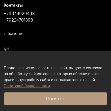
Контакты
+79044929493
+79224701398
г Тюмень
2011 - 2024г.г. "Легенды Сибири" г.Тюмень.
Продолжая использовать наш сайт, вы даете согласие
Магазин подарков и сувениров в Тюмени. Тюменские
на обработку файлов cookie, которые обеспечивают
сувениры. Подарки и сувениры из кости, бивня мамонта в
правильную работу сайта и соглашаетесь с нашей
Тюмени. Бизнес-сувениры. Корпоративные подарки.
Политикой безопасности
Туристические сувениры. Интернет-магазин. Использование
фотографий, размещенных на данном сайте, на других
Понятно
ресурсах и пр., без разрешения правообладателя - ИП
Михайлов М.Ю., - запрещено.