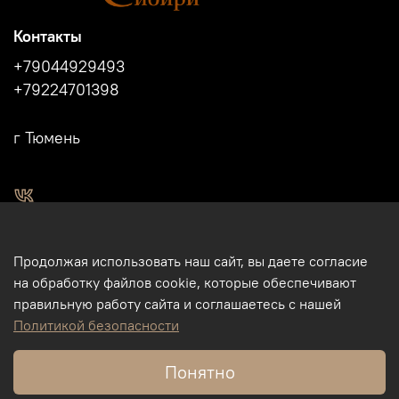
Контакты
+79044929493
+79224701398
г Тюмень
2011 - 2024г.г. "Легенды Сибири" г.Тюмень.
Продолжая использовать наш сайт, вы даете согласие
Магазин подарков и сувениров в Тюмени. Тюменские
на обработку файлов cookie, которые обеспечивают
сувениры. Подарки и сувениры из кости, бивня мамонта в
правильную работу сайта и соглашаетесь с нашей
Тюмени. Бизнес-сувениры. Корпоративные подарки.
Политикой безопасности
Туристические сувениры. Интернет-магазин. Использование
фотографий, размещенных на данном сайте, на других
Понятно
ресурсах и пр., без разрешения правообладателя - ИП
Михайлов М.Ю., - запрещено.