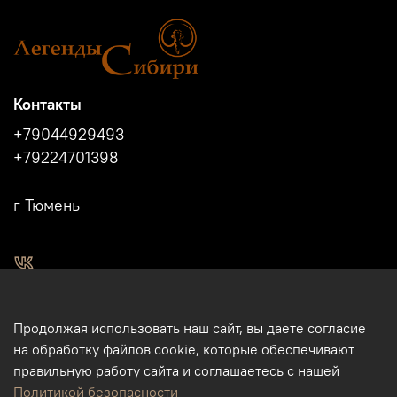
Контакты
+79044929493
+79224701398
г Тюмень
2011 - 2024г.г. "Легенды Сибири" г.Тюмень.
Продолжая использовать наш сайт, вы даете согласие
Магазин подарков и сувениров в Тюмени. Тюменские
на обработку файлов cookie, которые обеспечивают
сувениры. Подарки и сувениры из кости, бивня мамонта в
правильную работу сайта и соглашаетесь с нашей
Тюмени. Бизнес-сувениры. Корпоративные подарки.
Политикой безопасности