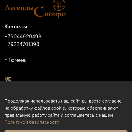
Контакты
+79044929493
+79224701398
г Тюмень
2011 - 2024г.г. "Легенды Сибири" г.Тюмень.
Продолжая использовать наш сайт, вы даете согласие
Магазин подарков и сувениров в Тюмени. Тюменские
на обработку файлов cookie, которые обеспечивают
сувениры. Подарки и сувениры из кости, бивня мамонта в
правильную работу сайта и соглашаетесь с нашей
Тюмени. Бизнес-сувениры. Корпоративные подарки.
Политикой безопасности
Туристические сувениры. Интернет-магазин. Использование