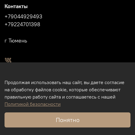
Контакты
+79044929493
+79224701398
г Тюмень
2011 - 2024г.г. "Легенды Сибири" г.Тюмень.
Продолжая использовать наш сайт, вы даете согласие
Магазин подарков и сувениров в Тюмени. Тюменские
на обработку файлов cookie, которые обеспечивают
сувениры. Подарки и сувениры из кости, бивня мамонта в
правильную работу сайта и соглашаетесь с нашей
Тюмени. Бизнес-сувениры. Корпоративные подарки.
Политикой безопасности
Туристические сувениры. Интернет-магазин. Использование
фотографий, размещенных на данном сайте, на других
Понятно
ресурсах и пр., без разрешения правообладателя - ИП
Михайлов М.Ю., - запрещено.