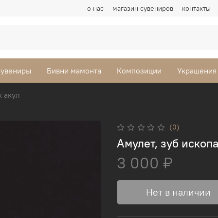
о нас
магазин сувениров
контакты
сувениры
Бивни мамонта
Композиции
Украшения
 акул
(0)
Амулет, зуб ископ
3 000 ₽
Нет в наличии