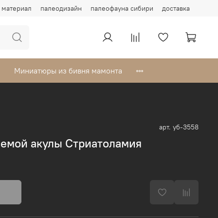
материал
палеодизайн
палеофауна сибири
доставка
Миниатюры из бивня мамонта
арт.
уб-3558
аемой акулы Стриатоламия