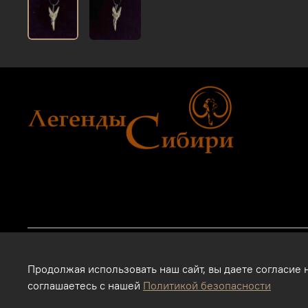
2011 - 2024г.г. "Легенды Сибири" г.Тюмень.
Продолжая использовать наш сайт, вы даете согласие 
Магазин подарков и сувениров в Тюмени. Тюменские сувенир
соглашаетесь с нашей
Политикой безопасности
Интернет-магазин. Использование фотографий, размещенных 