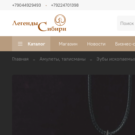
+79044929493
+79224701398
Каталог
Магазин
Новости
Бизнес-
Главная
Амулеты, талисманы
Зубы ископаемых