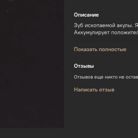
Описание
Зуб ископаемой акулы. 
Аккумулирует положител
Возраст данного зуба ак
Показать полностью
предгорьях Урала.
Размеры зубов в данном 
Отзывы
Изображение на фото мо
Отзывов еще никто не оста
другое, т.к. каждый зуб
Написать отзыв
изделия. Гарантируем раз