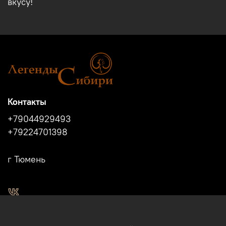
вкусу!
Контакты
+79044929493
+79224701398
г Тюмень
2011 - 2024г.г. "Легенды Сибири" г.Тюмень.