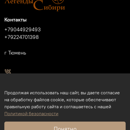
Контакты
+79044929493
+79224701398
г Тюмень
2011 - 2024г.г. "Легенды Сибири" г.Тюмень.
Продолжая использовать наш сайт, вы даете согласие
Магазин подарков и сувениров в Тюмени. Тюменские
на обработку файлов cookie, которые обеспечивают
сувениры. Подарки и сувениры из кости, бивня мамонта в
правильную работу сайта и соглашаетесь с нашей
Тюмени. Бизнес-сувениры. Корпоративные подарки.
Политикой безопасности
Туристические сувениры. Интернет-магазин. Использование
фотографий, размещенных на данном сайте, на других
Понятно
ресурсах и пр., без разрешения правообладателя - ИП