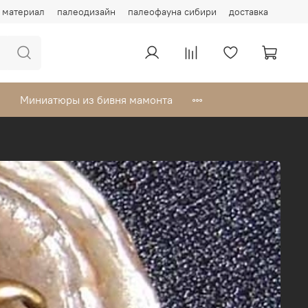
материал
палеодизайн
палеофауна сибири
доставка
Миниатюры из бивня мамонта