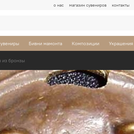
о нас
магазин сувениров
контакты
сувениры
Бивни мамонта
Композиции
Украшения
ы из бронзы