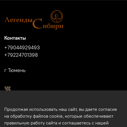
Контакты
+79044929493
+79224701398
г Тюмень
2011 - 2024г.г. "Легенды Сибири" г.Тюмень.
Продолжая использовать наш сайт, вы даете согласие
Магазин подарков и сувениров в Тюмени. Тюменские
на обработку файлов cookie, которые обеспечивают
сувениры. Подарки и сувениры из кости, бивня мамонта в
правильную работу сайта и соглашаетесь с нашей