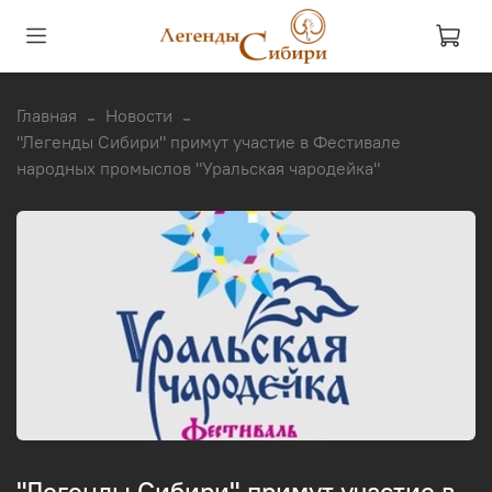
Главная
Новости
"Легенды Сибири" примут участие в Фестивале
народных промыслов "Уральская чародейка"
"Легенды Сибири" примут участие в